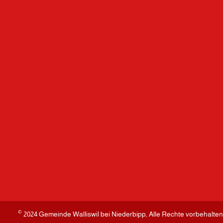
©
2024 Gemeinde Walliswil bei Niederbipp, Alle Rechte vorbehalten