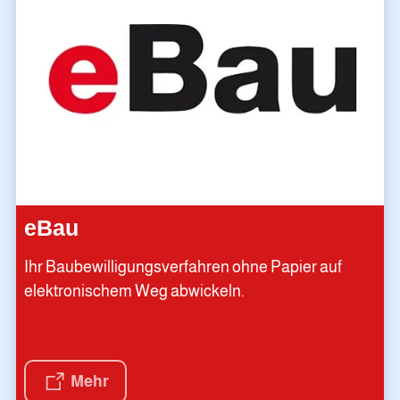
eBau
Ihr Baubewilligungsverfahren ohne Papier auf
elektronischem Weg abwickeln.
Mehr