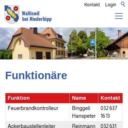
Kontakt
Login
Funktionäre
Funktion
Name
Kontakt
Feuerbrandkontrolleur
Binggeli
032 637
Hanspeter
16 13
Ackerbaustellenleiter
Reinmann
032 631