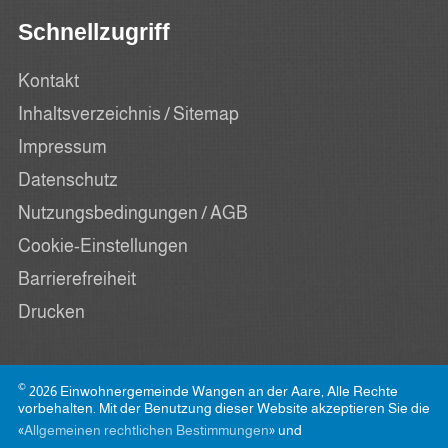
Schnellzugriff
Kontakt
Inhaltsverzeichnis / Sitemap
Impressum
Datenschutz
Nutzungsbedingungen / AGB
Cookie-Einstellungen
Barrierefreiheit
Drucken
©
2026 Einwohnergemeinde Wangen an der Aare, Alle Rechte
vorbehalten. Mit der Benutzung dieser Website akzeptieren Sie die
«
Allgemeinen rechtlichen Bestimmungen
» und