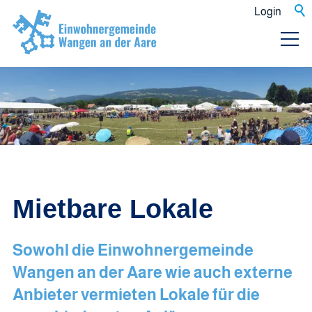
Login
Mietbare Lokale
Sowohl die Einwohnergemeinde
Wangen an der Aare wie auch externe
Anbieter vermieten Lokale für die