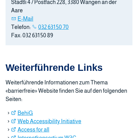
Städtli 4 / Postfach 228, 3380 Wangen an der
Aare
E-Mail
Telefon:
032 631 50 70
Fax: 032 631 50 89
Weiterführende Links
Weiterführende Informationen zum Thema
«barrierfreie» Website finden Sie auf den folgenden
Seiten:
BehiG
Web Accessibility Initiative
Access for all
Internetkonsortium W3C