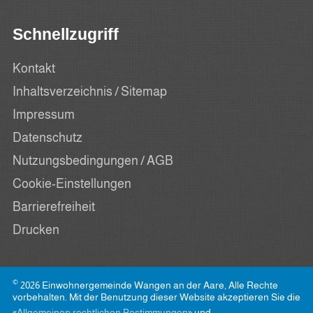
Schnellzugriff
Kontakt
Inhaltsverzeichnis / Sitemap
Impressum
Datenschutz
Nutzungsbedingungen / AGB
Cookie-Einstellungen
Barrierefreiheit
Drucken
©
2026 Einwohnergemeinde Wangen an der Aare, Alle Rechte
vorbehalten. Mit der Benutzung dieser Website akzeptieren Sie die
«
Allgemeinen rechtlichen Bestimmungen
» und