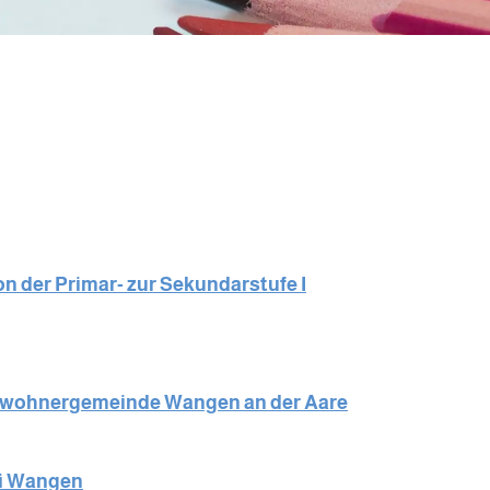
n der Primar- zur Sekundarstufe I
inwohnergemeinde Wangen an der Aare
ei Wangen