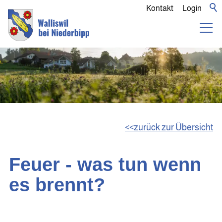
Kontakt
Login
zurück zur Übersicht
Feuer - was tun wenn
es brennt?